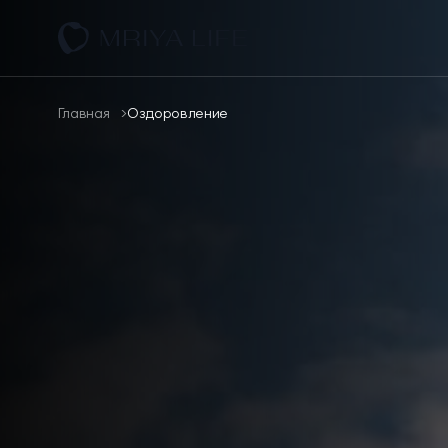
Оздоровление
Размещение
Главная
Оздоровление
Спа
Спорт и активный отдых
Ресторан КОСМО
Тематические парки
Эксперты
Научная деятельность
О комплексе