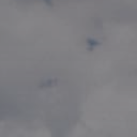
Инфузионные коктейли
Семейные виллы