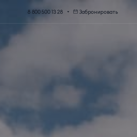
8 800 500 13 28
Забронировать
МЕССЕНДЖЕРЫ И СОЦ.
Бронирование в один клик
СЕТИ
Программа лояльности
EMAIL ДЛЯ ВОПРОСОВ И
ПОЖЕЛАНИЙ
Шарм Делюкс
info@mriyaresort.com
Коннект Делюкс
Коннект Делюкс Прайм