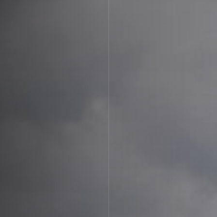
Апартаменты
Подробнее
Апартаменты «Имение
SPA-апартаменты
Сёгуна»
Классические
Комплексная
программы
диагностика
Виллы
Экспресс-программы
Императорские виллы
Президентские виллы
Винные виллы
Президентские винные
Семейные винные
виллы
виллы