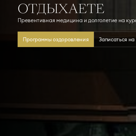
ОТДЫХАЕТЕ
Превентивная медицина и долголетие на ку
Программы оздоровления
Записаться на