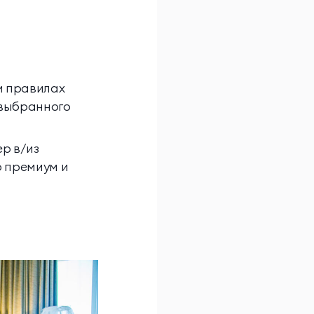
и правилах
 выбранного
р в/из
о премиум и