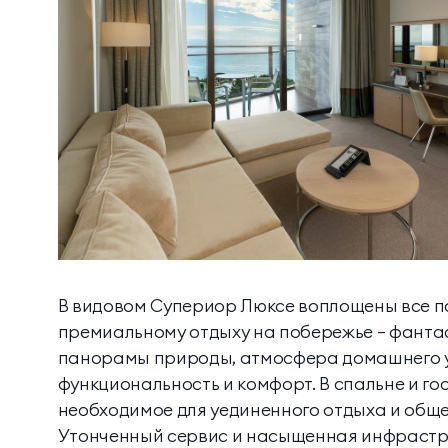
Контакты
Балкон
Весы
МЕССЕНДЖЕРЫ И СОЦ. СЕТИ
Мини-бар
услуга доступна
Утюг
В видовом Супериор Люксе воплощены все п
Гостевой туалет
премиальному отдыху на побережье — фанта
панорамы природы, атмосфера домашнего 
Косметическое 
функциональность и комфорт. В спальне и гос
необходимое для уединенного отдыха и обще
Утонченный сервис и насыщенная инфрастр
Дополнительная