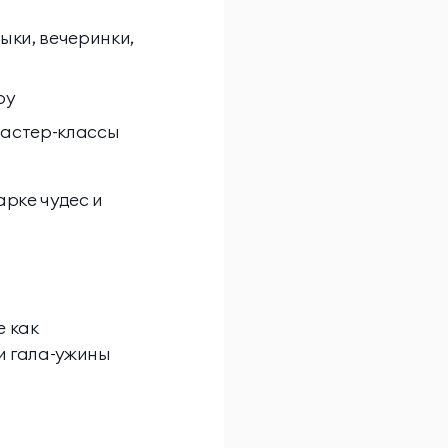
ыки, вечеринки,
оу
мастер-классы
рке чудес и
е как
и гала-ужины