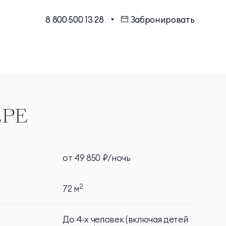
8 800 500 13 28
Забронировать
МЕССЕНДЖЕРЫ И СОЦ.
Бронирование в один клик
СЕТИ
Программа лояльности
EMAIL ДЛЯ ВОПРОСОВ И
ПОЖЕЛАНИЙ
Шарм Делюкс
info@mriyaresort.com
ЕРЕ
от 49 850 ₽/ночь
Коннект Делюкс
 пары, чай, кофе,
2
72 м
Коннект Делюкс Прайм
бки для обуви
До 4‑х человек (включая детей