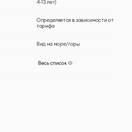
4‑13 лет)
м и тропическим
Определяется в зависимости от
тарифа
длежности
Вид на море/горы
Инфузионные коктейли
Весь список
 с животными
а дополнительную
Семейные виллы
I на всей