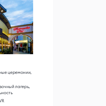
йные церемонии,
вочный лагерь,
ьность
VR