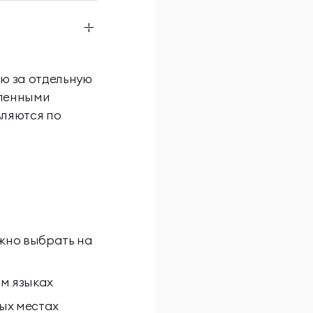
тю за отдельную
вленными
ляются по
ожно выбрать на
ом языках
ых местах