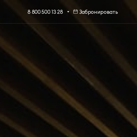
8 800 500 13 28
Забронировать
МЕССЕНДЖЕРЫ И СОЦ.
Бронирование в один клик
СЕТИ
Программа лояльности
EMAIL ДЛЯ ВОПРОСОВ И
ПОЖЕЛАНИЙ
Шарм Делюкс
info@mriyaresort.com
Коннект Делюкс
Коннект Делюкс Прайм