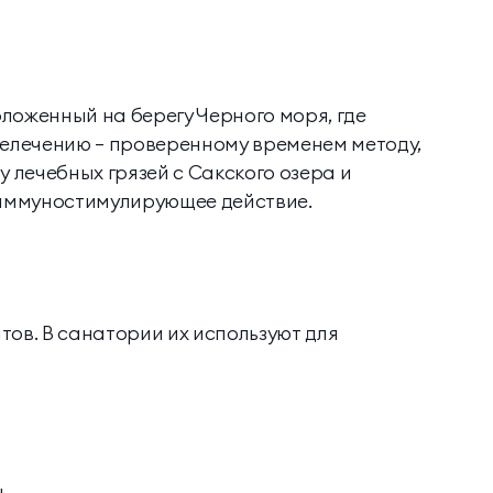
ложенный на берегу Черного моря, где
зелечению — проверенному временем методу,
 лечебных грязей с Сакского озера и
иммуностимулирующее действие.
тов. В санатории их используют для
ы