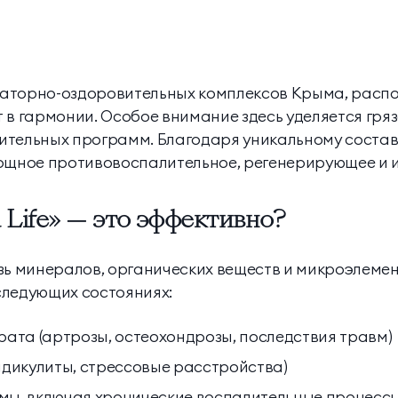
анаторно-оздоровительных комплексов Крыма, распо
в гармонии. Особое внимание здесь уделяется гря
ительных программ. Благодаря уникальному составу
ощное противовоспалительное, регенерирующее и 
 Life» — это эффективно?
зь минералов, органических веществ и микроэлемен
следующих состояниях:
ата (артрозы, остеохондрозы, последствия травм)
дикулиты, стрессовые расстройства)
емы, включая хронические воспалительные процесс