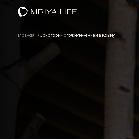
Оздоровление
Размещение
Главная
Санаторий с грязелечением в Крыму
Спа
Спорт и активный отдых
Ресторан КОСМО
Тематические парки
Эксперты
Научная деятельность
О комплексе