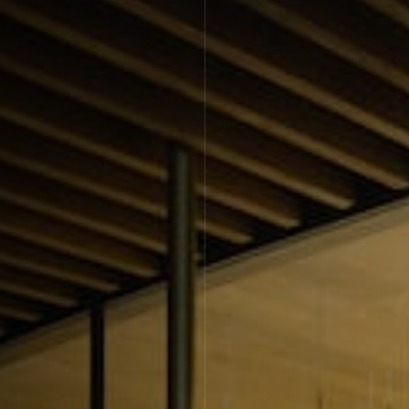
Апартаменты
Подробнее
Апартаменты «Имение
SPA-апартаменты
Сёгуна»
Классические
Комплексная
программы
диагностика
Виллы
Экспресс-программы
Императорские виллы
Президентские виллы
Винные виллы
Президентские винные
Семейные винные
виллы
виллы