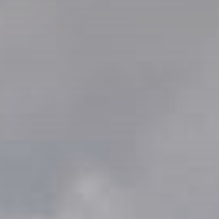
Президентские
Семейные винные
винные виллы
виллы