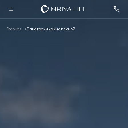
Главная
Санатории крыма весной
Назад
Назад
Назад
Назад
Назад
Оздоровление
Оздоровление
Размещение
Спа
Научная деятельность
О комплексе
Размещение
Новые номера
Спа
Осенний Марафон
Лицензии и
Банный комплекс
Заседания Совета
Дипломы и премии
Спа
Здорового Долголетия
разрешительная
2024
документация
Премьер Делюкс
Люкс Элегант
Спорт и активный отдых
Программа
Блог
Шарм Делюкс
Комфорт Делюкс
Ресторан КОСМО
лояльности
Номера
Контакты
Тематические парки
Королевский люкс
Семейный люкс
Эксперты
Подробнее
Коннект Делюкс
Делюкс