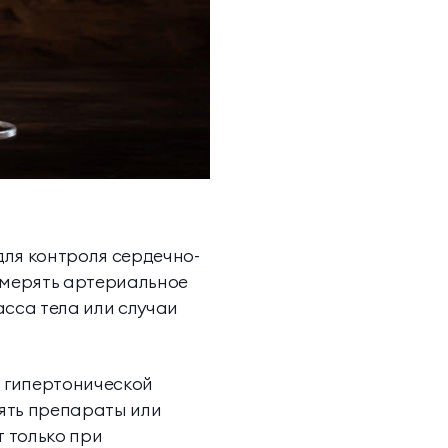
для контроля сердечно-
змерять артериальное
асса тела или случаи
и гипертонической
ять препараты или
 только при