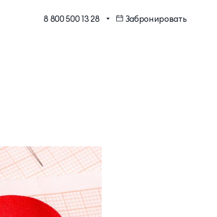
8 800 500 13 28
Забронировать
МЕССЕНДЖЕРЫ И СОЦ.
Бронирование в один клик
СЕТИ
Программа лояльности
EMAIL ДЛЯ ВОПРОСОВ И
ПОЖЕЛАНИЙ
Шарм Делюкс
info@mriyaresort.com
Коннект Делюкс
Коннект Делюкс Прайм