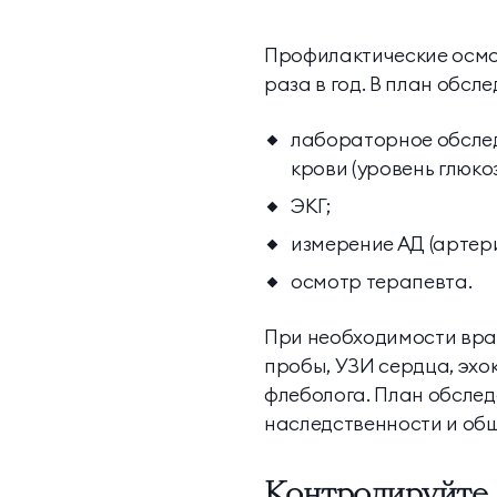
Профилактические осмо
раза в год. В план обсл
лабораторное обслед
крови (уровень глюкоз
ЭКГ;
измерение АД (артер
осмотр терапевта.
При необходимости вра
пробы, УЗИ сердца, эхо
флеболога. План обслед
наследственности и общ
Контролируйте д