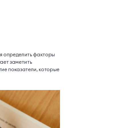
мя определить факторы
гает заметить
гие показатели, которые