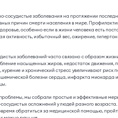
но-сосудистые заболевания на протяжении последн
вных причин смерти населения в мире. Профилакти
здоровье, особенно если в жизни человека есть пос
ая активность, избыточный вес, ожирение, гипертон
дистых заболеваний часто связано с образом жизн
ебление насыщенных жиров, недостаток движения,
 курение и хронический стресс увеличивают риск 
 ишемической болезни сердца, инфаркта миокарда 
цы.
 проблемы, мы собрали простые и эффективные мер
-сосудистых осложнений у людей разного возраста.
овремя обратиться за медицинской помощью, пройт
ак можно раньше.