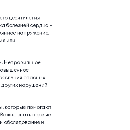
его десятилетия
ка болезней сердца —
тоянное напряжение,
ия или
и. Неправильное
 повышенное
появления опасных
и других нарушений
ы, которые помогают
 Важно знать первые
и обследование и