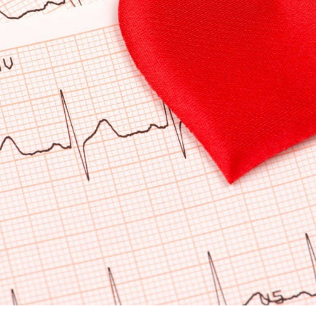
Апартаменты
Подробнее
Апартаменты «Имение
SPA-апартаменты
Сёгуна»
Классические
Комплексная
программы
диагностика
Виллы
Экспресс-программы
Императорские виллы
Президентские виллы
Винные виллы
Президентские винные
Семейные винные
виллы
виллы