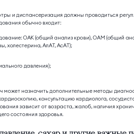
тры и диспансеризация должны проводиться регуля
едования обычно входит:
ование: ОАК (общий анализ крови), ОАМ (общий ана
ы, холестерина, АлАТ, АсАТ);
иального давления);
ч может назначить дополнительные методы диагнос
кардиоскопию, консультацию кардиолога, сосудисто
ования зависит от возраста, жалоб, наличия хрони
его состояния здоровья.
авление, сахар и другие важные п