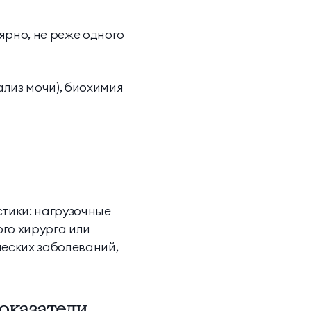
рно, не реже одного
лиз мочи), биохимия
тики: нагрузочные
го хирурга или
ческих заболеваний,
оказатели