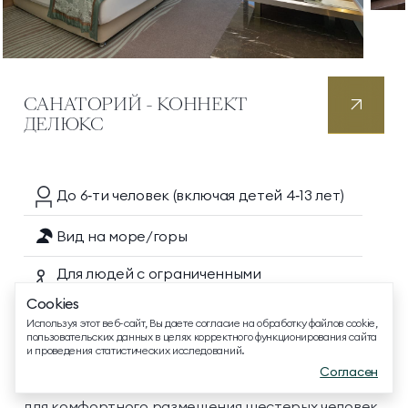
САНАТОРИЙ - КОННЕКТ
ДЕЛЮКС
ТЕЛЕФОН ДЛЯ СВЯЗИ
8 800 500 13 28
ДОПОЛНИТЕЛЬНЫЙ ТЕЛЕФОН ДЛЯ СВЯЗИ
До 6‑ти
человек
(включая детей 4‑13 лет)
+74991107964
Вид на море/горы
МЕССЕНДЖЕРЫ И СОЦ. СЕТИ
Для людей с ограниченными
возможностями
Cookies
EMAIL ДЛЯ ВОПРОСОВ И ПОЖЕЛАНИЙ
Используя этот веб-сайт, Вы даете согласие на обработку файлов cookie,
info@mriyaresort.com
пользовательских данных в целях корректного функционирования сайта
В номере прекрасно сочетаются домашний уют,
и проведения статистических исследований.
современный дизайн и оптимальное ценовое
Согласен
предложение. Интерьер обеих комнат создан
для комфортного размещения шестерых человек.