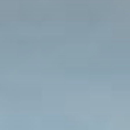
Президентские
Семейные винные
винные виллы
виллы