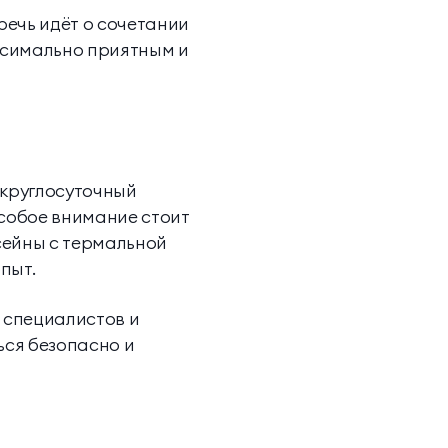
речь идёт о сочетании
ксимально приятным и
 круглосуточный
собое внимание стоит
сейны с термальной
пыт.
 специалистов и
ься безопасно и