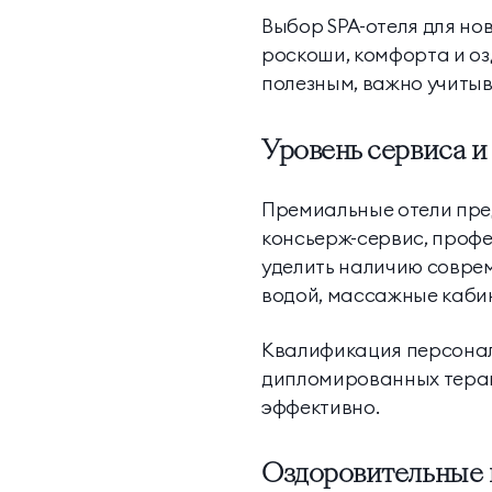
Выбор SPA-отеля для нов
роскоши, комфорта и о
полезным, важно учитыв
Уровень сервиса и
Премиальные отели пре
консьерж-сервис, проф
уделить наличию соврем
водой, массажные кабин
Квалификация персонал
дипломированных терапе
эффективно.
Оздоровительные