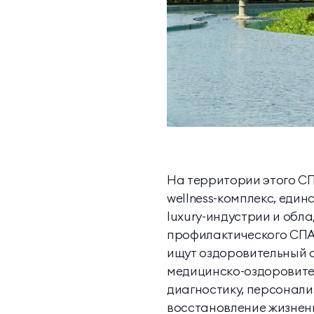
На территории этого СПА
wellness-комплекс, еди
luxury-индустрии и об
профилактического СПА.
ищут оздоровительный о
медицинско-оздоровите
диагностику, персонали
восстановление жизненн