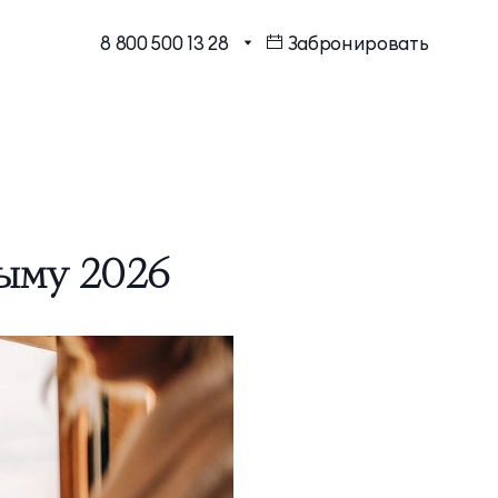
8 800 500 13 28
Забронировать
МЕССЕНДЖЕРЫ И СОЦ.
Бронирование в один клик
СЕТИ
Программа лояльности
EMAIL ДЛЯ ВОПРОСОВ И
ПОЖЕЛАНИЙ
Шарм Делюкс
info@mriyaresort.com
ыму 2026
Коннект Делюкс
Коннект Делюкс Прайм