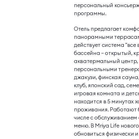
персональный консьерж 
программы.
Отель предлагает комф
панорамными террасами
действует система "все 
бассейна — открытый, к
акватермальный центр, 
персональными тренерам
джакузи, финская сауна,
клуб, японский сад, се
игровая комната и дет
находится в 5 минутах х
проживания. Работают ба
числе с обслуживанием 
меню. В Mriya Life нов
обновиться физически 