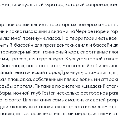
— индивидуальный куратор, который сопровождает 
ортное размещение в просторных номерах и частны
 и захватывающими видами на Чёрное море и горн
включено" премиум-класса. На территории есть всё 
рытый, бассейн для президентских вилл и бассейн д
тренажерный зал, теннисный корт, спортивные пло
и, трасса для терренкура. К услугам гостей также:
 йога-парк, салон красоты, массажный кабинет, час
мейный тематический парк «Дримвуд», анимация для 
ская площадка, собственный пляж с водными аттра
одьбы от отеля. Питание по системе «шведский стол
ры, ночной клуб Foster, несколько ресторанов разн
a la carte. Для питания самых маленьких детей ра
огодние каникулы становятся не просто временем от
и насладиться развлекательными мероприятиями о