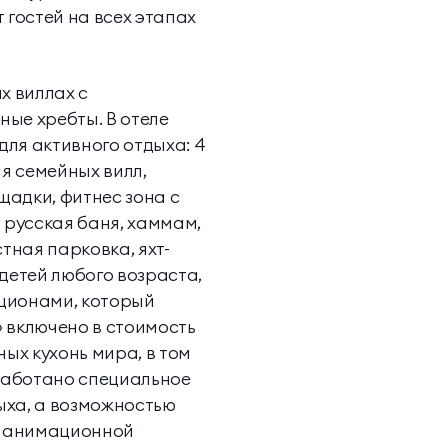
гостей на всех этапах
х виллах с
ые хребты. В отеле
для активного отдыха: 4
ля семейных вилл,
щадки, фитнес зона с
 русская баня, хаммам,
тная парковка, яхт-
детей любого возраста,
кционами, который
» включено в стоимость
ых кухонь мира, в том
зработано специальное
дыха, а возможностью
т анимационной