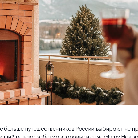
Апартаменты
Подробнее
Апартаменты «Имение
SPA-апартаменты
Сёгуна»
Классические
Комплексная
программы
диагностика
Виллы
Экспресс-программы
Императорские виллы
Президентские виллы
Винные виллы
Президентские винные
Семейные винные
виллы
виллы
сё больше путешественников России выбирают не п
ающий релакс, заботу о здоровье и атмосферу Новог