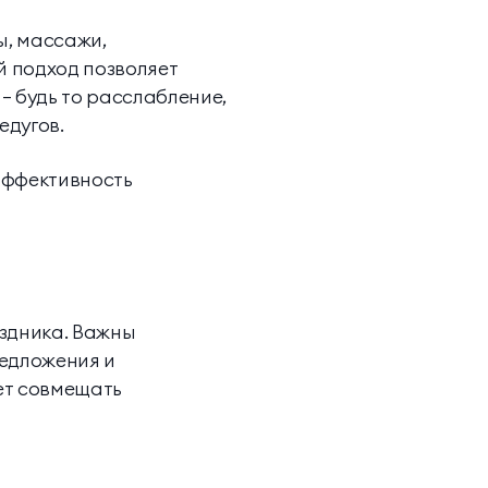
ы, массажи,
 подход позволяет
— будь то расслабление,
едугов.
эффективность
аздника. Важны
едложения и
яет совмещать