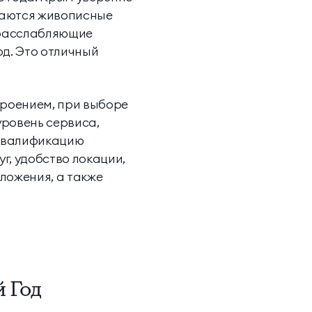
етаются живописные
 расслабляющие
од. Это отличный
троением, при выборе
уровень сервиса,
 квалификацию
г, удобство локации,
ложения, а также
 Год