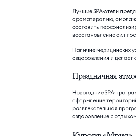
Лучшие SPA-отели пред
ароматерапию, омолажи
составить персонализир
восстановление сил пос
Наличие медицинских ус
оздоровления и делает 
Праздничная атмо
Новогодние SPA-програм
оформление территорий
развлекательная програ
оздоровление с отдыхом
Курорт «Мрия»