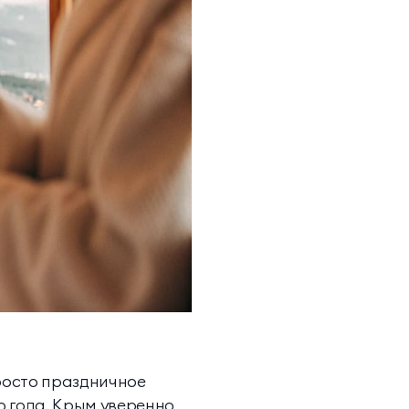
Инфузионные коктейли
Семейные виллы
росто праздничное
о года. Крым уверенно