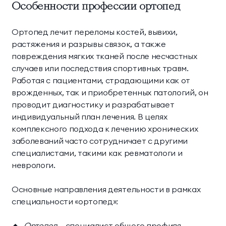
Особенности профессии ортопед
Президентские
Семейные винные
винные виллы
виллы
Ортопед лечит переломы костей, вывихи,
растяжения и разрывы связок, а также
повреждения мягких тканей после несчастных
случаев или последствия спортивных травм.
Работая с пациентами, страдающими как от
врожденных, так и приобретенных патологий, он
проводит диагностику и разрабатывает
индивидуальный план лечения. В целях
комплексного подхода к лечению хронических
заболеваний часто сотрудничает с другими
специалистами, такими как ревматологи и
неврологи.
Основные направления деятельности в рамках
специальности «ортопед»:
Ортопед
— специалист общего профиля,