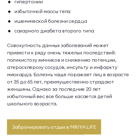
Научная деятельность
гипертонии
Делюкс Прайм
Коннект Делюкс
избыточной массы тела
Классические
Комплексная
О комплексе
Прайм
ишемической болезни сердца
программы
диагностика
Пентхаус
Супериор Люкс
Контакты
сахарного диабета второго типа
Инфузионные
Экспресс-программы
коктейли
Совокупность данных заболеваний может
Апартаменты
МЕССЕНДЖЕРЫ И СОЦ. СЕТИ
привести к ряду очень тяжелых последствий:
поликистозу яичников и снижению потенции,
Апартаменты «Имение
SPA-апартаменты
атеросклерозу сосудов, инсульту и инфаркту
Сёгуна»
миокарда. Болезнь чаще поражает лиц в возрасте
от 35 до 65 лет, преимущественно страдают
Виллы
женщины. Однако за последние 20 лет
избыточный вес все больше касается детей
Императорские виллы
Президентские виллы
школьного возраста.
Семейные виллы
Забронировать отдых в MRIYA LIFE
Винные виллы