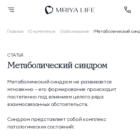
Главная
О комплексе
Заболевания
Метаболический син
Назад
Назад
Назад
Назад
Назад
Оздоровление
Оздоровление
Размещение
Спа
Научная деятельность
О комплексе
Размещение
СТАТЬЯ
Новые номера
Спа
Осенний Марафон
Лицензии и
Банный комплекс
Заседания Совета
Дипломы и премии
Метаболический синдром
Спа
Здорового Долголетия
разрешительная
2024
документация
Премьер Делюкс
Люкс Элегант
Спорт и активный отдых
Метаболический синдром не развивается
Программа
Блог
Шарм Делюкс
Комфорт Делюкс
мгновенно — его формирование происходит
Ресторан КОСМО
лояльности
постепенно под влиянием целого ряда
взаимосвязанных обстоятельств.
Номера
Контакты
Тематические парки
Синдром представляет собой комплекс
Королевский люкс
Семейный люкс
Эксперты
патологических состояний:
Подробнее
Коннект Делюкс
Делюкс