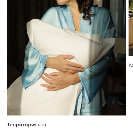
К
Территория сна