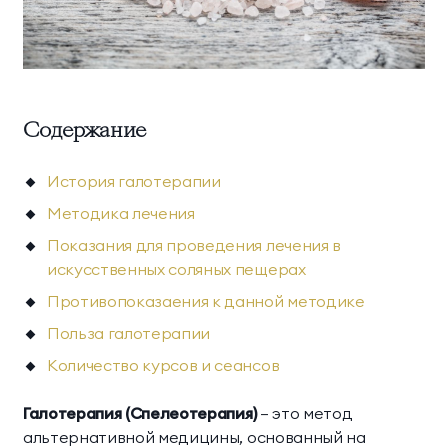
Научная деятельность
Делюкс Прайм
Коннект Делюкс
Классические
Комплексная
О комплексе
Прайм
программы
диагностика
Пентхаус
Супериор Люкс
Контакты
Инфузионные
Экспресс-программы
Содержание
коктейли
Апартаменты
МЕССЕНДЖЕРЫ И СОЦ. СЕТИ
История галотерапии
Апартаменты «Имение
SPA-апартаменты
Методика лечения
Сёгуна»
Показания для проведения лечения в
искусственных соляных пещерах
Виллы
Противопоказаения к данной методике
Императорские виллы
Президентские виллы
Польза галотерапии
Количество курсов и сеансов
Семейные виллы
Галотерапия (Спелеотерапия)
— это метод
Винные виллы
альтернативной медицины, основанный на