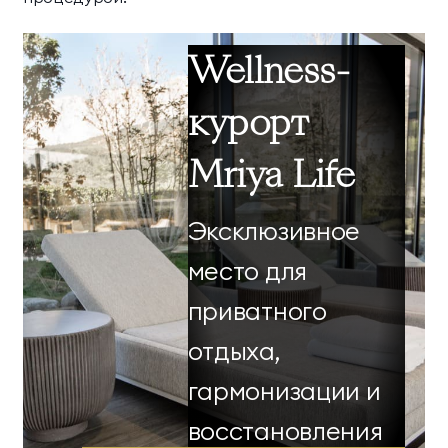
Wellness-
курорт
Mriya Life
Эксклюзивное
место для
приватного
отдыха,
гармонизации и
восстановления