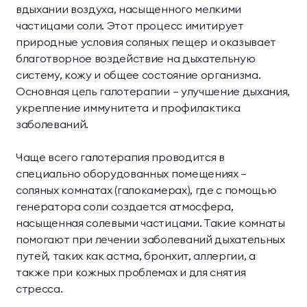
вдыхании воздуха, насыщенного мелкими
Президентские
Семейные винные
частицами соли. Этот процесс имитирует
винные виллы
виллы
природные условия соляных пещер и оказывает
благотворное воздействие на дыхательную
систему, кожу и общее состояние организма.
Основная цель галотерапии — улучшение дыхания,
укрепление иммунитета и профилактика
заболеваний.
Чаще всего галотерапия проводится в
специально оборудованных помещениях —
соляных комнатах (галокамерах), где с помощью
генератора соли создается атмосфера,
насыщенная солевыми частицами. Такие комнаты
помогают при лечении заболеваний дыхательных
путей, таких как астма, бронхит, аллергии, а
также при кожных проблемах и для снятия
стресса.