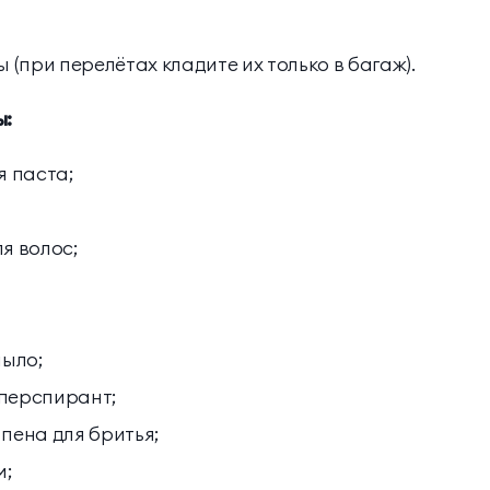
при перелётах кладите их только в багаж).
ы:
я паста;
я волос;
мыло;
перспирант;
пена для бритья;
м;