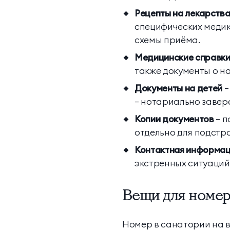
Рецепты на лекарств
специфических медик
схемы приёма.
Медицинские справки
также документы о н
Документы на детей
—
— нотариально завере
Копии документов
— п
отдельно для подстр
Контактная информа
экстренных ситуаций
Вещи для номера
Номер в санатории на 