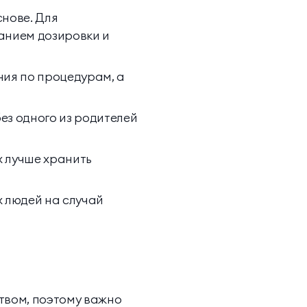
нове. Для
анием дозировки и
ия по процедурам, а
без одного из родителей
х лучше хранить
х людей на случай
твом, поэтому важно