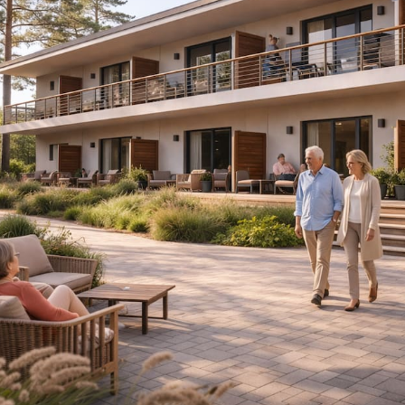
Апартаменты
Подробнее
Апартаменты «Имение
SPA-апартаменты
Сёгуна»
Классические
Комплексная
программы
диагностика
Виллы
Экспресс-программы
Императорские виллы
Президентские виллы
Винные виллы
Президентские винные
Семейные винные
виллы
виллы