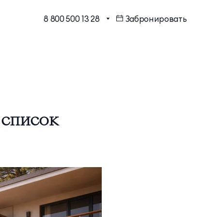
8 800 500 13 28
Забронировать
МЕССЕНДЖЕРЫ И СОЦ.
Бронирование в один клик
СЕТИ
Программа лояльности
EMAIL ДЛЯ ВОПРОСОВ И
ПОЖЕЛАНИЙ
Шарм Делюкс
info@mriyaresort.com
 список
Коннект Делюкс
Коннект Делюкс Прайм