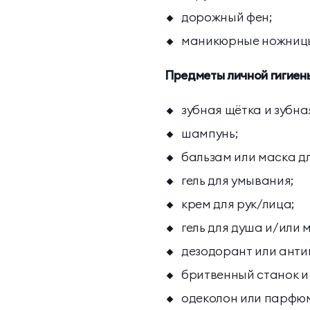
дорожный фен;
маникюрные ножницы (
Предметы личной гигиен
зубная щётка и зубна
шампунь;
бальзам или маска дл
гель для умывания;
крем для рук/лица;
гель для душа и/или 
дезодорант или анти
бритвенный станок и 
одеколон или парфю