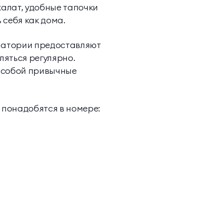
алат, удобные тапочки
 себя как дома.
анатории предоставляют
ляться регулярно.
с собой привычные
 понадобятся в номере: