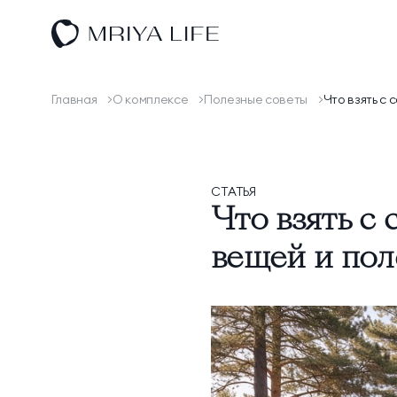
Оздоровление
Размещение
Главная
О комплексе
Полезные советы
Что взять с
Спа
Спорт и активный отдых
СТАТЬЯ
Что взять с
Ресторан КОСМО
вещей и пол
Тематические парки
Эксперты
Научная деятельность
О комплексе