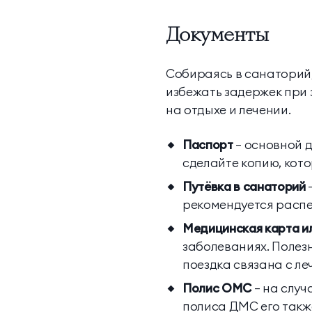
Документы
Собираясь в санаторий,
избежать задержек при
на отдыхе и лечении.
Паспорт
— основной д
сделайте копию, кото
Путёвка в санаторий
рекомендуется распе
Медицинская карта и
заболеваниях. Полезн
поездка связана с ле
Полис ОМС
— на слу
полиса ДМС его также