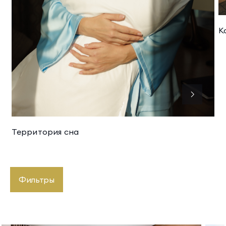
К
Территория сна
Фильтры