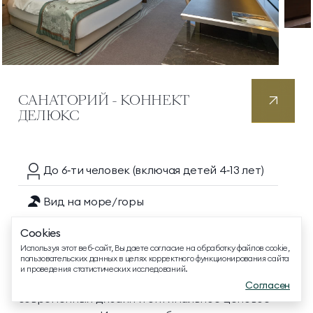
САНАТОРИЙ - КОННЕКТ
ТЕЛЕФОН ДЛЯ СВЯЗИ
ДЕЛЮКС
8 800 500 13 28
ДОПОЛНИТЕЛЬНЫЙ ТЕЛЕФОН ДЛЯ СВЯЗИ
+74991107964
До 6‑ти
человек
(включая детей 4‑13 лет)
МЕССЕНДЖЕРЫ И СОЦ. СЕТИ
Вид на море/горы
Для людей с ограниченными
Cookies
EMAIL ДЛЯ ВОПРОСОВ И ПОЖЕЛАНИЙ
возможностями
Используя этот веб-сайт, Вы даете согласие на обработку файлов cookie,
info@mriyaresort.com
пользовательских данных в целях корректного функционирования сайта
и проведения статистических исследований.
В номере прекрасно сочетаются домашний уют,
Согласен
современный дизайн и оптимальное ценовое