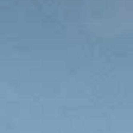
Президентские
Семейные винные
винные виллы
виллы