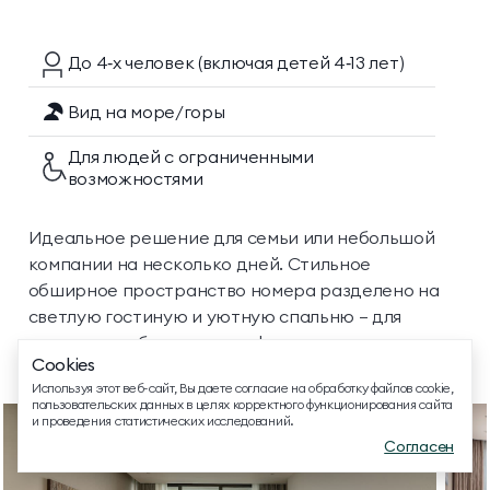
До 4‑х
человек
(включая детей 4‑13 лет)
Вид на море/горы
Для людей с ограниченными
ТЕЛЕФОН ДЛЯ СВЯЗИ
возможностями
8 800 500 13 28
ДОПОЛНИТЕЛЬНЫЙ ТЕЛЕФОН ДЛЯ СВЯЗИ
Идеальное решение для семьи или небольшой
+74991107964
компании на несколько дней. Стильное
обширное пространство номера разделено на
МЕССЕНДЖЕРЫ И СОЦ. СЕТИ
светлую гостиную и уютную спальню — для
душевного общения и комфортного сна.
Cookies
Подарите себе отдых в кругу самых близких.
EMAIL ДЛЯ ВОПРОСОВ И ПОЖЕЛАНИЙ
Используя этот веб-сайт, Вы даете согласие на обработку файлов cookie,
info@mriyaresort.com
пользовательских данных в целях корректного функционирования сайта
и проведения статистических исследований.
Согласен