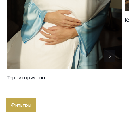
К
Территория сна
Фильтры