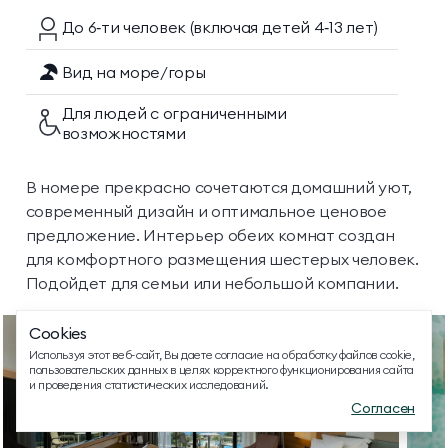
До 6‑ти
человек
(включая детей 4‑13 лет)
Вид на море/горы
Для людей с ограниченными
возможностями
ТЕЛЕФОН ДЛЯ СВЯЗИ
8 800 500 13 28
В номере прекрасно сочетаются домашний уют,
современный дизайн и оптимальное ценовое
ДОПОЛНИТЕЛЬНЫЙ ТЕЛЕФОН ДЛЯ СВЯЗИ
предложение. Интерьер обеих комнат создан
+74991107964
для комфортного размещения шестерых человек.
МЕССЕНДЖЕРЫ И СОЦ. СЕТИ
Подойдет для семьи или небольшой компании.
Cookies
EMAIL ДЛЯ ВОПРОСОВ И ПОЖЕЛАНИЙ
Используя этот веб-сайт, Вы даете согласие на обработку файлов cookie,
info@mriyaresort.com
пользовательских данных в целях корректного функционирования сайта
и проведения статистических исследований.
Согласен