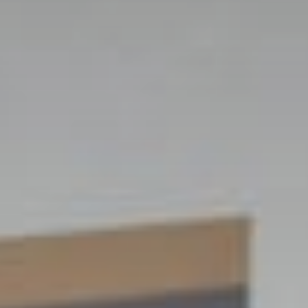
Президентские
Семейные винные
винные виллы
виллы