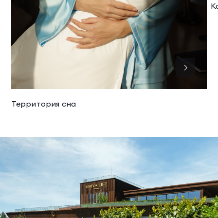
К
Территория сна