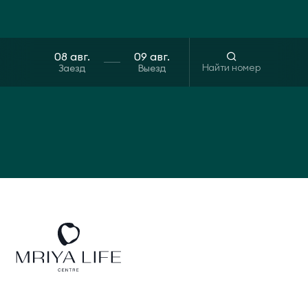
Президентские
Семейные винные
винные виллы
виллы
Найти номер
Заезд
Выезд