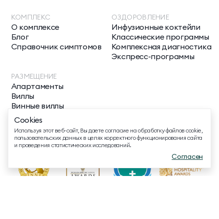
КОМПЛЕКС
ОЗДОРОВЛЕНИЕ
О комплексе
Инфузионные коктейли
ТЕЛЕФОН ДЛЯ СВЯЗИ
Блог
Классические программы
8 800 500 13 28
Справочник симптомов
Комплексная диагностика
Экспресс-программы
ДОПОЛНИТЕЛЬНЫЙ ТЕЛЕФОН ДЛЯ СВЯЗИ
+74991107964
РАЗМЕЩЕНИЕ
Апартаменты
МЕССЕНДЖЕРЫ И СОЦ. СЕТИ
Виллы
Винные виллы
Номера
Cookies
EMAIL ДЛЯ ВОПРОСОВ И ПОЖЕЛАНИЙ
Используя этот веб-сайт, Вы даете согласие на обработку файлов cookie,
info@mriyaresort.com
пользовательских данных в целях корректного функционирования сайта
и проведения статистических исследований.
Согласен
Меню
Забронировать
Связаться
ИМЕЮТСЯ ПРОТИВОПОКАЗАНИЯ. НЕОБХОДИМА