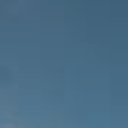
Президентские
Семейные винные
винные виллы
виллы