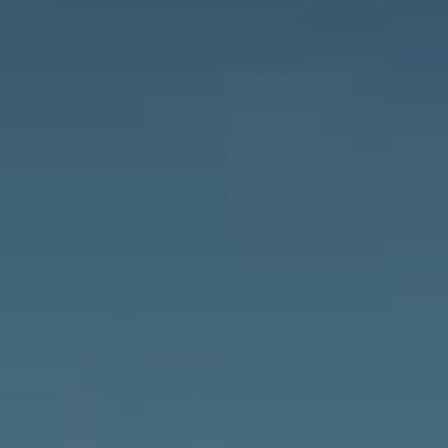
Президентские
Семейные винные
винные виллы
виллы