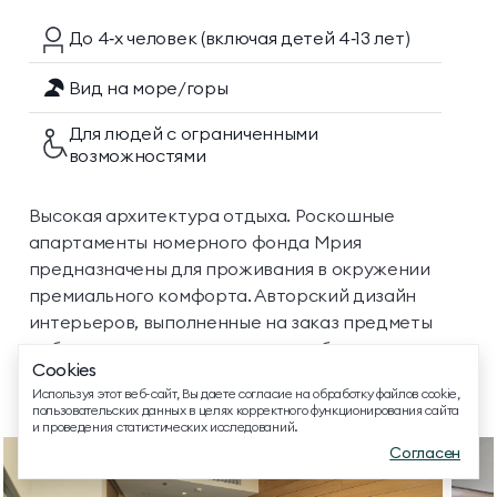
До 4‑х
человек
(включая детей 4‑13 лет)
Вид на море/горы
Для людей с ограниченными
возможностями
ТЕЛЕФОН ДЛЯ СВЯЗИ
8 800 500 13 28
Высокая архитектура отдыха. Роскошные
ДОПОЛНИТЕЛЬНЫЙ ТЕЛЕФОН ДЛЯ СВЯЗИ
апартаменты номерного фонда Мрия
+74991107964
предназначены для проживания в окружении
премиального комфорта. Авторский дизайн
МЕССЕНДЖЕРЫ И СОЦ. СЕТИ
интерьеров, выполненные на заказ предметы
мебели и декора подчеркнут особенную
Cookies
атмосферу вашего отдыха. Идеально для отпуска
EMAIL ДЛЯ ВОПРОСОВ И ПОЖЕЛАНИЙ
Используя этот веб-сайт, Вы даете согласие на обработку файлов cookie,
с семьей на выходные.
info@mriyaresort.com
пользовательских данных в целях корректного функционирования сайта
и проведения статистических исследований.
Согласен