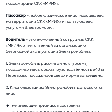
Научная деятельность
пассажирами СКК «МРИЯ».
Делюкс Прайм
Коннект Делюкс
Классические
Комплексная
О комплексе
Прайм
Пассажир
– любое физическое лицо, находящееся
программы
диагностика
на территории СКК «МРИЯ» и пользующееся
Пентхаус
Супериор Люкс
Контакты
услугами Электромобиля.
Инфузионные
Экспресс-программы
коктейли
Апартаменты
Водитель
– уполномоченный сотрудник СКК
МЕССЕНДЖЕРЫ И СОЦ. СЕТИ
«МРИЯ», ответственный за организацию
Апартаменты «Имение
SPA-апартаменты
безопасной эксплуатации Электромобиля.
Сёгуна»
1. Электромобиль рассчитан на 8 (восемь)
посадочных мест, общая грузоподъёмность 640 кг.
Виллы
Перевозка пассажиров сверх нормы запрещена.
Императорские виллы
Президентские виллы
2. К использованию Электромобиля допускаются
лица:
Семейные виллы
не имеющие признаков состояния
Винные виллы
алкогольного, наркотического, токсического