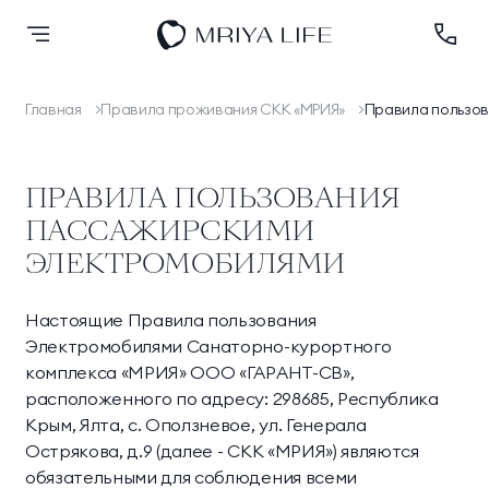
Главная
Правила проживания СКК «МРИЯ»
Правила пользо
Назад
Назад
Назад
Назад
Назад
Оздоровление
Оздоровление
Размещение
Спа
Научная деятельность
О комплексе
Размещение
ПРАВИЛА ПОЛЬЗОВАНИЯ
Новые номера
Спа
Осенний Марафон
Лицензии и
Банный комплекс
Заседания Совета
Дипломы и премии
ПАССАЖИРСКИМИ
Спа
Здорового Долголетия
разрешительная
ЭЛЕКТРОМОБИЛЯМИ
2024
документация
Премьер Делюкс
Люкс Элегант
Спорт и активный отдых
Программа
Блог
Шарм Делюкс
Комфорт Делюкс
Настоящие Правила пользования
Ресторан КОСМО
лояльности
Электромобилями Санаторно-курортного
комплекса «МРИЯ» ООО «ГАРАНТ-СВ»,
Номера
Контакты
Тематические парки
расположенного по адресу: 298685, Республика
Крым, Ялта, с. Оползневое, ул. Генерала
Королевский люкс
Семейный люкс
Эксперты
Острякова, д.9 (далее - СКК «МРИЯ») являются
Подробнее
Коннект Делюкс
Делюкс
обязательными для соблюдения всеми