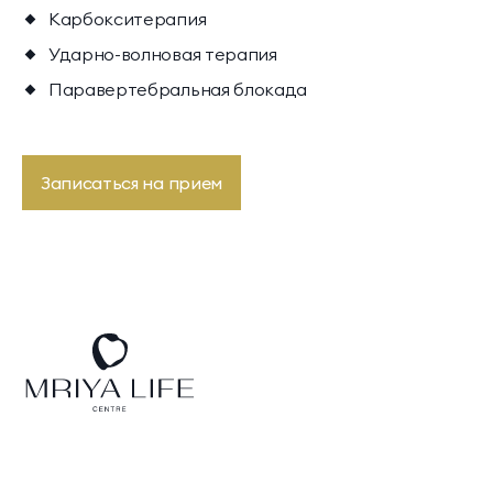
Карбокситерапия
Президентские
Семейные винные
Ударно-волновая терапия
винные виллы
виллы
Паравертебральная блокада
Записаться на прием