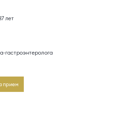
7 лет
Инфузионные коктейли
а-гастроэнтеролога
Семейные виллы
а прием