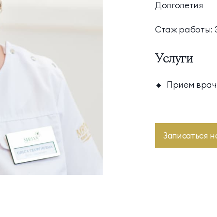
Долголетия
Апартаменты
Стаж работы: 3
Подробнее
Апартаменты «Имение
SPA-апартаменты
Услуги
Сёгуна»
Классические
Комплексная
Прием врач
программы
диагностика
Виллы
Экспресс-программы
Императорские виллы
Президентские виллы
Записаться н
Винные виллы
Президентские винные
Семейные винные
виллы
виллы