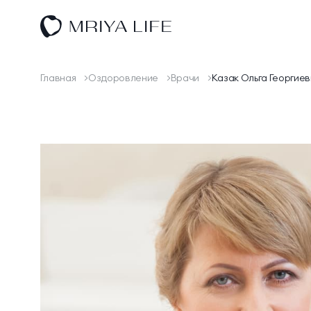
Оздоровление
Размещение
Главная
Оздоровление
Врачи
Казак Ольга Георгие
Спа
Спорт и активный отдых
Ресторан КОСМО
Тематические парки
Эксперты
Научная деятельность
О комплексе