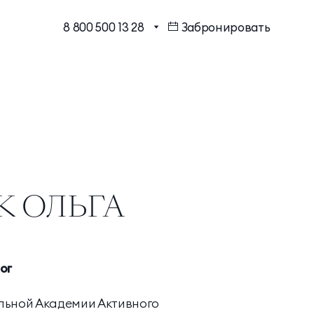
8 800 500 13 28
Забронировать
МЕССЕНДЖЕРЫ И СОЦ.
Бронирование в один клик
СЕТИ
Программа лояльности
EMAIL ДЛЯ ВОПРОСОВ И
ПОЖЕЛАНИЙ
Шарм Делюкс
info@mriyaresort.com
К ОЛЬГА
Коннект Делюкс
ог
Коннект Делюкс Прайм
льной Академии Активного