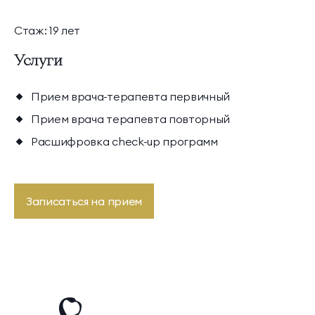
Президентские
Семейные винные
Стаж: 19 лет
винные виллы
виллы
Услуги
Прием врача-терапевта первичный
Прием врача терапевта повторный
Расшифровка check-up программ
Записаться на прием