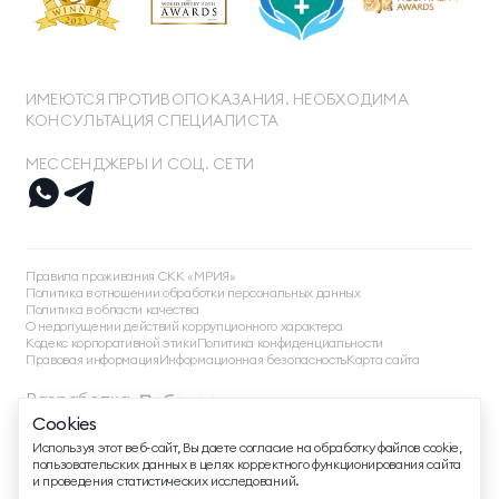
ИМЕЮТСЯ ПРОТИВОПОКАЗАНИЯ. НЕОБХОДИМА
КОНСУЛЬТАЦИЯ СПЕЦИАЛИСТА
МЕССЕНДЖЕРЫ И СОЦ. СЕТИ
ТЕЛЕФОН ДЛЯ СВЯЗИ
8 800 500 13 28
Правила проживания СКК «МРИЯ»
ДОПОЛНИТЕЛЬНЫЙ ТЕЛЕФОН ДЛЯ СВЯЗИ
Политика в отношении обработки персональных данных
Политика в области качества
+74991107964
О недопущении действий коррупционного характера
Кодекс корпоративной этики
Политика конфиденциальности
МЕССЕНДЖЕРЫ И СОЦ. СЕТИ
Правовая информация
Информационная безопасность
Карта сайта
Разработка
Cookies
EMAIL ДЛЯ ВОПРОСОВ И ПОЖЕЛАНИЙ
©
2026
, Mriya Все права защищены
Используя этот веб-сайт, Вы даете согласие на обработку файлов cookie,
info@mriyaresort.com
пользовательских данных в целях корректного функционирования сайта
и проведения статистических исследований.