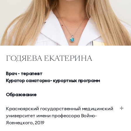
Научная деятельность
Делюкс Прайм
Коннект Делюкс
Классические
Комплексная
О комплексе
Прайм
программы
диагностика
Пентхаус
Супериор Люкс
Контакты
Инфузионные
Экспресс-программы
коктейли
Апартаменты
МЕССЕНДЖЕРЫ И СОЦ. СЕТИ
ГОДЯЕВА ЕКАТЕРИНА
Апартаменты «Имение
SPA-апартаменты
Сёгуна»
Врач - терапевт
Куратор санаторно- курортных программ
Виллы
Образование
Императорские виллы
Президентские виллы
Красноярский государственный медицинский
Семейные виллы
университет имени профессора Войно-
Ясенецкого, 2019
Винные виллы