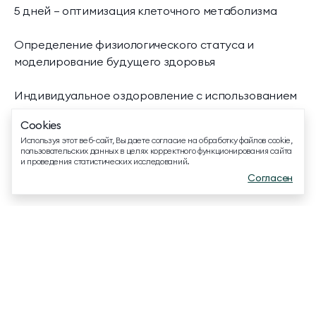
8 800 500 13 28
5 дней – оптимизация клеточного метаболизма
ДОПОЛНИТЕЛЬНЫЙ ТЕЛЕФОН ДЛЯ СВЯЗИ
Определение физиологического статуса и
+74991107964
моделирование будущего здоровья
МЕССЕНДЖЕРЫ И СОЦ. СЕТИ
Индивидуальное оздоровление с использованием
винограда, выращенного на виноградниках
Cookies
winepark
EMAIL ДЛЯ ВОПРОСОВ И ПОЖЕЛАНИЙ
Используя этот веб-сайт, Вы даете согласие на обработку файлов cookie,
info@mriyaresort.com
пользовательских данных в целях корректного функционирования сайта
и проведения статистических исследований.
Согласен
Меню
Забронировать
Связаться