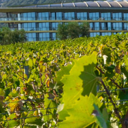
Президентские
Семейные винные
винные виллы
виллы