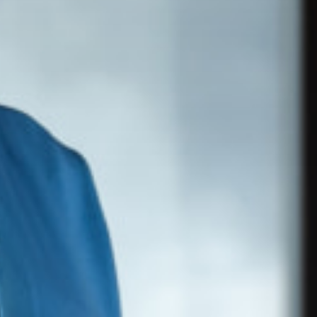
Президентские
Семейные винные
винные виллы
виллы