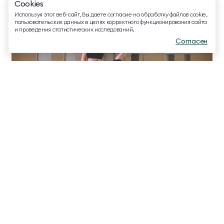
Cookies
EMAIL ДЛЯ ВОПРОСОВ И ПОЖЕЛАНИЙ
Используя этот веб-сайт, Вы даете согласие на обработку файлов cookie,
info@mriyaresort.com
пользовательских данных в целях корректного функционирования сайта
и проведения статистических исследований.
Согласен
Меню
Забронировать
Связаться
Стретчинг