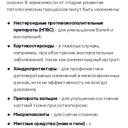
осанки. В зависимости от стадии развития
патологических процессов могут быть назначены:
Нестероидные противовоспалительные
препараты (НПВС)
— для уменьшения болей и
воспалений;
Кортикостероиды
— в тяжелых случаях,
например, при обострении воспалительных
заболеваний, таких как ревматоидный артрит;
Хондропротекторы
— для профилактики
дегенеративных изменений в межпозвоночных
дисках, хотя их эффективность не всегда
доказана;
Препараты кальция
— для улучшения состояния
костной ткани при остеопорозе;
Миорелаксанты
— для снятия спазмов;
Местные средства (мази и гели)
— с