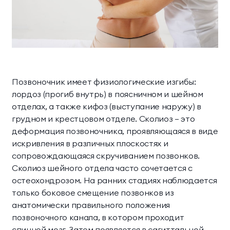
Научная деятельность
Делюкс Прайм
Коннект Делюкс
Классические
Комплексная
О комплексе
Прайм
программы
диагностика
Пентхаус
Супериор Люкс
Контакты
Инфузионные
Экспресс-программы
коктейли
Апартаменты
Позвоночник имеет физиологические изгибы:
МЕССЕНДЖЕРЫ И СОЦ. СЕТИ
лордоз (прогиб внутрь) в поясничном и шейном
Апартаменты «Имение
SPA-апартаменты
отделах, а также кифоз (выступание наружу) в
Сёгуна»
грудном и крестцовом отделе. Сколиоз — это
деформация позвоночника, проявляющаяся в виде
искривления в различных плоскостях и
Виллы
сопровождающаяся скручиванием позвонков.
Сколиоз шейного отдела часто сочетается с
Императорские виллы
Президентские виллы
остеохондрозом. На ранних стадиях наблюдается
Семейные виллы
только боковое смещение позвонков из
анатомически правильного положения
позвоночного канала, в котором проходит
Винные виллы
спинной мозг. Затем появляется в сагиттальной