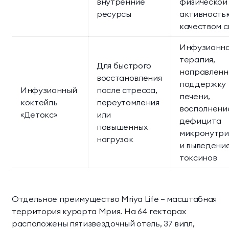
внутренние
физической
ресурсы
активность
качеством с
Инфузионн
терапия,
Для быстрого
направленн
восстановления
поддержку
Инфузионный
после стресса,
печени,
коктейль
переутомления
восполнени
«Детокс»
или
дефицита
повышенных
микронутри
нагрузок
и выведени
токсинов
Отдельное преимущество Mriya Life — масштабная
территория курорта Мрия. На 64 гектарах
расположены пятизвездочный отель, 37 вилл,