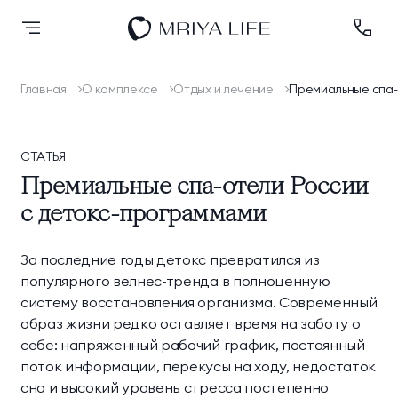
Главная
О комплексе
Отдых и лечение
Премиальные спа-
Назад
Назад
Назад
Назад
Назад
Оздоровление
Оздоровление
Размещение
Спа
Научная деятельность
О комплексе
Размещение
СТАТЬЯ
Новые номера
Спа
Осенний Марафон
Лицензии и
Банный комплекс
Заседания Совета
Дипломы и премии
Премиальные спа-отели России
Спа
Здорового Долголетия
разрешительная
с детокс-программами
2024
документация
Премьер Делюкс
Люкс Элегант
Спорт и активный отдых
Программа
Блог
Шарм Делюкс
Комфорт Делюкс
За последние годы детокс превратился из
Ресторан КОСМО
лояльности
популярного велнес-тренда в полноценную
систему восстановления организма. Современный
Номера
Контакты
Тематические парки
образ жизни редко оставляет время на заботу о
себе: напряженный рабочий график, постоянный
Королевский люкс
Семейный люкс
Эксперты
поток информации, перекусы на ходу, недостаток
Подробнее
Коннект Делюкс
Делюкс
сна и высокий уровень стресса постепенно