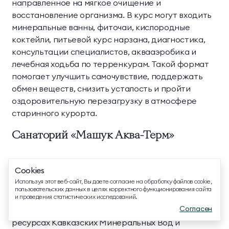
направленное на мягкое очищение и
восстановление организма. В курс могут входить
минеральные ванны, фиточаи, кислородные
коктейли, питьевой курс нарзана, диагностика,
консультации специалистов, аквааэробика и
лечебная ходьба по терренкурам. Такой формат
ТЕЛЕФОН ДЛЯ СВЯЗИ
помогает улучшить самочувствие, поддержать
8 800 500 13 28
обмен веществ, снизить усталость и пройти
оздоровительную перезагрузку в атмосфере
ДОПОЛНИТЕЛЬНЫЙ ТЕЛЕФОН ДЛЯ СВЯЗИ
старинного курорта.
+74991107964
Санаторий «Машук Аква-Терм»
МЕССЕНДЖЕРЫ И СОЦ. СЕТИ
Россия, г. Железноводск, п. Иноземцево, ул.
Cookies
Родниковая, 22
EMAIL ДЛЯ ВОПРОСОВ И ПОЖЕЛАНИЙ
Используя этот веб-сайт, Вы даете согласие на обработку файлов cookie,
info@mriyaresort.com
пользовательских данных в целях корректного функционирования сайта
«Машук Аква-Терм» — санаторий в Железноводске,
и проведения статистических исследований.
Согласен
где оздоровление строится на природных
ресурсах Кавказских Минеральных Вод и