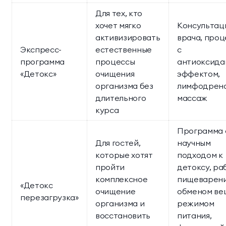
Для тех, кто
хочет мягко
Консультац
активизировать
врача, про
Экспресс-
естественные
с
программа
процессы
антиоксида
«Детокс»
очищения
эффектом,
организма без
лимфодрен
длительного
массаж
курса
Программа 
Для гостей,
научным
которые хотят
подходом к
пройти
детоксу, ра
комплексное
пищеварени
«Детокс
очищение
обменом ве
перезагрузка»
организма и
режимом
восстановить
питания,