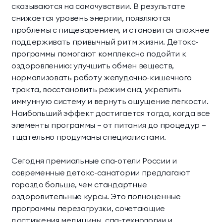
Научная деятельность
сказываются на самочувствии. В результате
Делюкс Прайм
Коннект Делюкс
снижается уровень энергии, появляются
Классические
Комплексная
О комплексе
Прайм
проблемы с пищеварением, и становится сложнее
программы
диагностика
поддерживать привычный ритм жизни. Детокс-
Пентхаус
Супериор Люкс
Контакты
программы помогают комплексно подойти к
Инфузионные
Экспресс-программы
оздоровлению: улучшить обмен веществ,
коктейли
Апартаменты
нормализовать работу желудочно-кишечного
МЕССЕНДЖЕРЫ И СОЦ. СЕТИ
тракта, восстановить режим сна, укрепить
Апартаменты «Имение
SPA-апартаменты
иммунную систему и вернуть ощущение легкости.
Сёгуна»
Наибольший эффект достигается тогда, когда все
элементы программы — от питания до процедур —
тщательно продуманы специалистами.
Виллы
Сегодня премиальные спа-отели России и
Императорские виллы
Президентские виллы
современные детокс-санатории предлагают
гораздо больше, чем стандартные
Семейные виллы
оздоровительные курсы. Это полноценные
программы перезагрузки, сочетающие
Винные виллы
достижения медицины, спа-технологии и