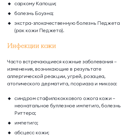
саркому Капоши;
болезнь Боуэна;
экстра-злокачественную болезнь Педжета
(рак кожи Педжета).
Инфекции кожи
Часто встречающиеся кожные заболевания —
изменения, возникающие в результате
аллергической реакции, угрей, розацеа,
атопического дерматита, псориаза и микоза:
синдром стафилококкового ожога кожи —
неонатальное буллезное импетиго, болезнь
Риттера;
импетиго;
абсцесс кожи;