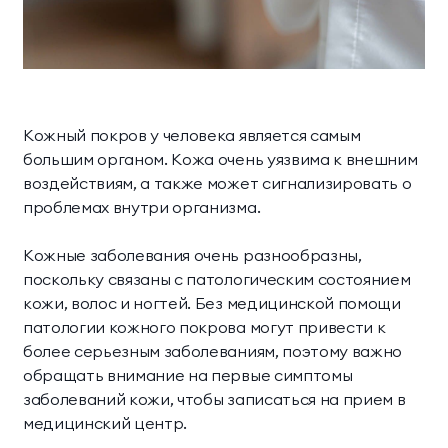
Научная деятельность
Делюкс Прайм
Коннект Делюкс
Классические
Комплексная
О комплексе
Прайм
программы
диагностика
Пентхаус
Супериор Люкс
Контакты
Инфузионные
Экспресс-программы
Кожный покров у человека является самым
коктейли
Апартаменты
большим органом. Кожа очень уязвима к внешним
МЕССЕНДЖЕРЫ И СОЦ. СЕТИ
воздействиям, а также может сигнализировать о
Апартаменты «Имение
SPA-апартаменты
проблемах внутри организма.
Сёгуна»
Кожные заболевания очень разнообразны,
поскольку связаны с патологическим состоянием
Виллы
кожи, волос и ногтей. Без медицинской помощи
патологии кожного покрова могут привести к
Императорские виллы
Президентские виллы
более серьезным заболеваниям, поэтому важно
Семейные виллы
обращать внимание на первые симптомы
заболеваний кожи, чтобы записаться на прием в
медицинский центр.
Винные виллы