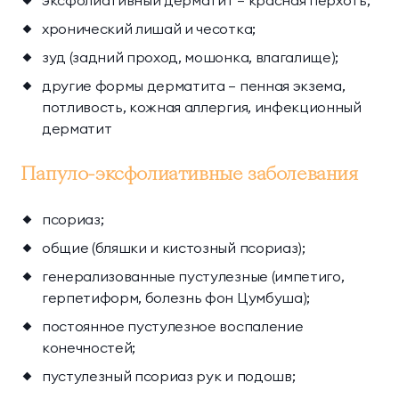
хронический лишай и чесотка;
зуд (задний проход, мошонка, влагалище);
другие формы дерматита — пенная экзема,
потливость, кожная аллергия, инфекционный
дерматит
Папуло-эксфолиативные заболевания
псориаз;
общие (бляшки и кистозный псориаз);
генерализованные пустулезные (импетиго,
герпетиформ, болезнь фон Цумбуша);
постоянное пустулезное воспаление
конечностей;
пустулезный псориаз рук и подошв;