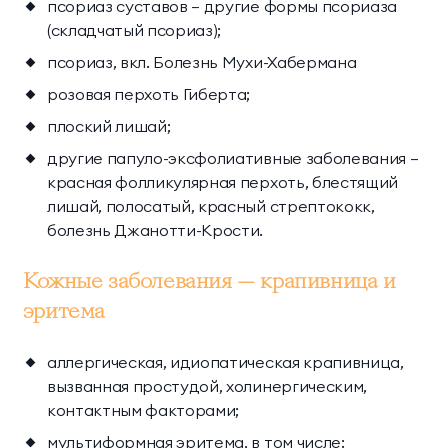
псориаз суставов — другие формы псориаза
(складчатый псориаз);
псориаз, вкл. Болезнь Мухи-Хабермана
розовая перхоть Гиберта;
плоский лишай;
другие папуло-эксфолиативные заболевания —
красная фолликулярная перхоть, блестящий
лишай, полосатый, красный стрептококк,
болезнь Джанотти-Крости.
Кожные заболевания — крапивница и
эритема
аллергическая, идиопатическая крапивница,
вызванная простудой, холинергическим,
контактным факторами;
мультиформная эритема, в том числе: