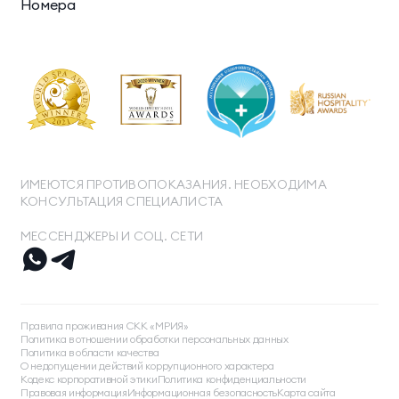
Номера
ИМЕЮТСЯ ПРОТИВОПОКАЗАНИЯ. НЕОБХОДИМА
КОНСУЛЬТАЦИЯ СПЕЦИАЛИСТА
МЕССЕНДЖЕРЫ И СОЦ. СЕТИ
ТЕЛЕФОН ДЛЯ СВЯЗИ
8 800 500 13 28
Правила проживания СКК «МРИЯ»
ДОПОЛНИТЕЛЬНЫЙ ТЕЛЕФОН ДЛЯ СВЯЗИ
Политика в отношении обработки персональных данных
Политика в области качества
+74991107964
О недопущении действий коррупционного характера
Кодекс корпоративной этики
Политика конфиденциальности
МЕССЕНДЖЕРЫ И СОЦ. СЕТИ
Правовая информация
Информационная безопасность
Карта сайта