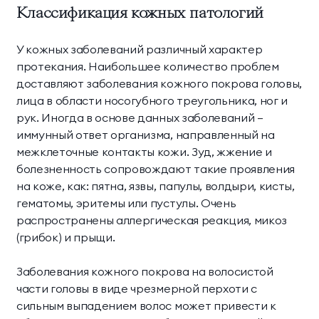
Классификация кожных патологий
Президентские
Семейные винные
винные виллы
виллы
У кожных заболеваний различный характер
протекания. Наибольшее количество проблем
доставляют заболевания кожного покрова головы,
лица в области носогубного треугольника, ног и
рук. Иногда в основе данных заболеваний —
иммунный ответ организма, направленный на
межклеточные контакты кожи. Зуд, жжение и
болезненность сопровождают такие проявления
на коже, как: пятна, язвы, папулы, волдыри, кисты,
гематомы, эритемы или пустулы. Очень
распространены аллергическая реакция, микоз
(грибок) и прыщи.
Заболевания кожного покрова на волосистой
части головы в виде чрезмерной перхоти с
сильным выпадением волос может привести к