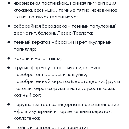
чрезмерная постинфекционная пигментация,
хлоазма, веснушки, темные пятна, чечевичное
пятно, ползучая гемангиома;
себорейная бородавка — темный папулезный
дерматит, болезнь Лезер-Трелата;
темный кератоз — броский и ретикулярный
папилляр;
мозоли и натоптыши;
другие формы утолщения эпидермиса —
приобретенные рыбьи чешуйки,
приобретенный кератоз (кератодермия) рук и
подошв, кератоз (руки и ноги), сухость кожи,
кожный рог;
нарушения трансэпидермальной элиминации
— фолликулярный и париетальный кератоз,
коллагеноз;
гнойный гангренозный дерматит —