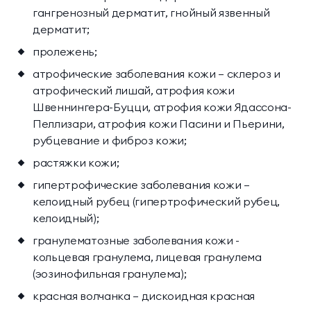
гангренозный дерматит, гнойный язвенный
дерматит;
пролежень;
атрофические заболевания кожи — склероз и
атрофический лишай, атрофия кожи
Швеннингера-Буцци, атрофия кожи Ядассона-
Пеллизари, атрофия кожи Пасини и Пьерини,
рубцевание и фиброз кожи;
растяжки кожи;
гипертрофические заболевания кожи —
келоидный рубец (гипертрофический рубец,
келоидный);
гранулематозные заболевания кожи -
кольцевая гранулема, лицевая гранулема
(эозинофильная гранулема);
красная волчанка — дискоидная красная