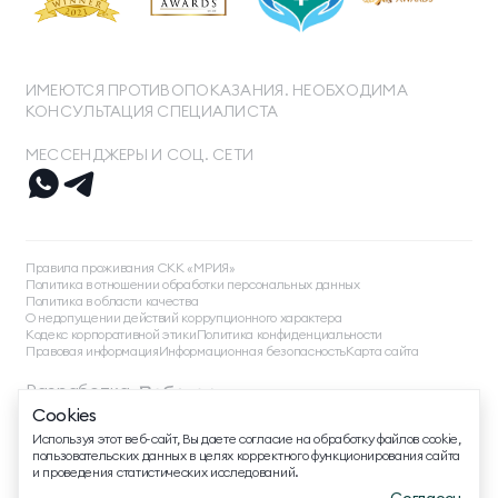
ИМЕЮТСЯ ПРОТИВОПОКАЗАНИЯ. НЕОБХОДИМА
КОНСУЛЬТАЦИЯ СПЕЦИАЛИСТА
МЕССЕНДЖЕРЫ И СОЦ. СЕТИ
ТЕЛЕФОН ДЛЯ СВЯЗИ
8 800 500 13 28
Правила проживания СКК «МРИЯ»
ДОПОЛНИТЕЛЬНЫЙ ТЕЛЕФОН ДЛЯ СВЯЗИ
Политика в отношении обработки персональных данных
Политика в области качества
+74991107964
О недопущении действий коррупционного характера
Кодекс корпоративной этики
Политика конфиденциальности
МЕССЕНДЖЕРЫ И СОЦ. СЕТИ
Правовая информация
Информационная безопасность
Карта сайта
Разработка
Cookies
EMAIL ДЛЯ ВОПРОСОВ И ПОЖЕЛАНИЙ
©
2026
, Mriya Все права защищены
Используя этот веб-сайт, Вы даете согласие на обработку файлов cookie,
info@mriyaresort.com
пользовательских данных в целях корректного функционирования сайта
и проведения статистических исследований.