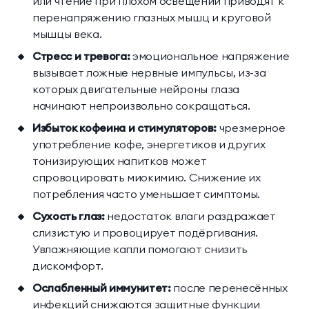
или чтение при плохом освещении приводят к
перенапряжению глазных мышц и круговой
Президентские
Семейные винные
мышцы века.
винные виллы
виллы
Стресс и тревога:
эмоциональное напряжение
вызывает ложные нервные импульсы, из-за
которых двигательные нейроны глаза
начинают непроизвольно сокращаться.
Избыток кофеина и стимуляторов:
чрезмерное
употребление кофе, энергетиков и других
тонизирующих напитков может
спровоцировать миокимию. Снижение их
потребления часто уменьшает симптомы.
Сухость глаз:
недостаток влаги раздражает
слизистую и провоцирует подёргивания.
Увлажняющие капли помогают снизить
дискомфорт.
Ослабленный иммунитет:
после перенесённых
инфекций снижаются защитные функции