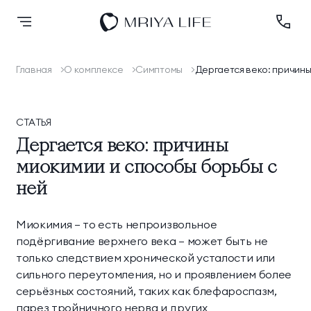
Главная
О комплексе
Симптомы
Дергается веко: причины
Назад
Назад
Назад
Назад
Назад
Оздоровление
Оздоровление
Размещение
Спа
Научная деятельность
О комплексе
Размещение
СТАТЬЯ
Новые номера
Спа
Осенний Марафон
Лицензии и
Банный комплекс
Заседания Совета
Дипломы и премии
Дергается веко: причины
Спа
Здорового Долголетия
разрешительная
миокимии и способы борьбы с
2024
документация
Премьер Делюкс
Люкс Элегант
Спорт и активный отдых
ней
Программа
Блог
Шарм Делюкс
Комфорт Делюкс
Ресторан КОСМО
лояльности
Миокимия — то есть непроизвольное
Номера
подёргивание верхнего века — может быть не
Контакты
Тематические парки
только следствием хронической усталости или
Королевский люкс
Семейный люкс
сильного переутомления, но и проявлением более
Эксперты
серьёзных состояний, таких как блефароспазм,
Подробнее
Коннект Делюкс
Делюкс
парез тройничного нерва и других