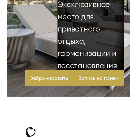
Эксклюзивное
место для
приватного
отдыха,
гармонизации и
восстановления
здоровья.
Забронировать
Запись на прием