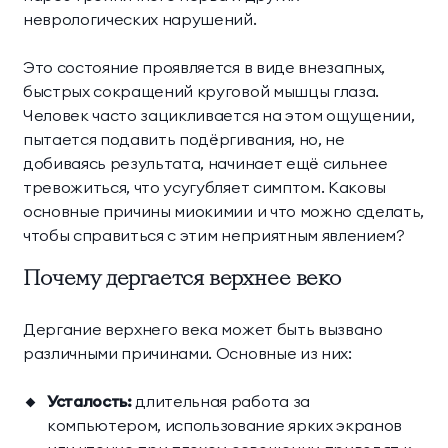
Научная деятельность
неврологических нарушений.
Делюкс Прайм
Коннект Делюкс
Классические
Комплексная
О комплексе
Прайм
Это состояние проявляется в виде внезапных,
программы
диагностика
быстрых сокращений круговой мышцы глаза.
Пентхаус
Супериор Люкс
Контакты
Инфузионные
Экспресс-программы
Человек часто зацикливается на этом ощущении,
коктейли
пытается подавить подёргивания, но, не
Апартаменты
добиваясь результата, начинает ещё сильнее
МЕССЕНДЖЕРЫ И СОЦ. СЕТИ
тревожиться, что усугубляет симптом. Каковы
Апартаменты «Имение
SPA-апартаменты
основные причины миокимии и что можно сделать,
Сёгуна»
чтобы справиться с этим неприятным явлением?
Почему дергается верхнее веко
Виллы
Дергание верхнего века может быть вызвано
Императорские виллы
Президентские виллы
различными причинами. Основные из них:
Семейные виллы
Усталость:
длительная работа за
компьютером, использование ярких экранов
Винные виллы