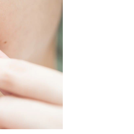
Инфузионные коктейли
Семейные виллы