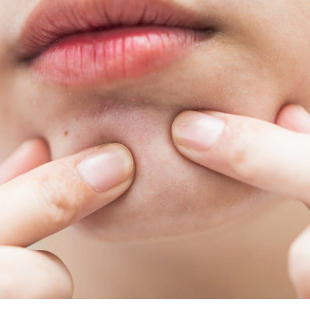
Апартаменты
Подробнее
Апартаменты «Имение
SPA-апартаменты
Сёгуна»
Классические
Комплексная
программы
диагностика
Виллы
Экспресс-программы
Императорские виллы
Президентские виллы
Винные виллы
Президентские винные
Семейные винные
виллы
виллы