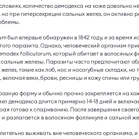
ловиях, количество демодекса на коже довольно нев
 но при гиперсекреции сальных желез, он активно 
облемы.
um был впервые обнаружен в 1842 году, и за время 
этого паразита. Однако, человеческий организм при
emodex folliculorum, который обитает в волосяных 
 сальные железы. Паразиты часто предпочитают об
елез, такие как лоб, нос и носогубные складки, но 
, включая веки, брови, ресницы и кожу спины или гру
азную форму и обычно прочно закрепляется на ко
кл демодекса длится примерно 14-18 дней и включае
орая готова к спариванию. После завершения своего
 и разлагается в волосяном фолликуле и сальной же
лительно выживать вне человеческого организма, 