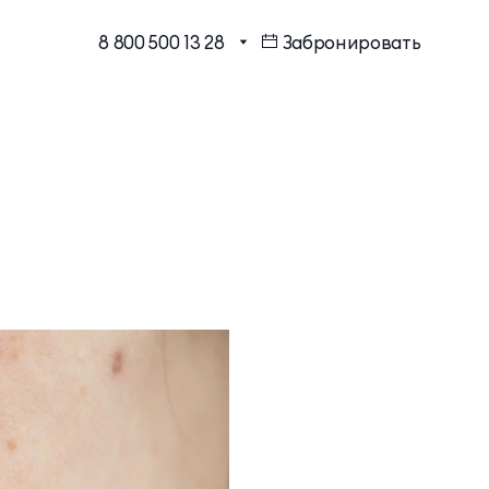
8 800 500 13 28
Забронировать
МЕССЕНДЖЕРЫ И СОЦ.
Бронирование в один клик
СЕТИ
Программа лояльности
EMAIL ДЛЯ ВОПРОСОВ И
ПОЖЕЛАНИЙ
Шарм Делюкс
info@mriyaresort.com
Коннект Делюкс
Коннект Делюкс Прайм