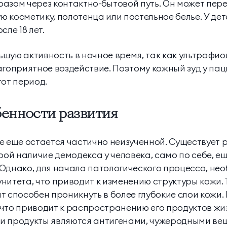
азом через контактно-бытовой путь. Он может пер
ую косметику, полотенца или постельное белье. У де
сле 18 лет.
шую активность в ночное время, так как ультрафио
агоприятное воздействие. Поэтому кожный зуд у па
тот период.
енности развития
е еще остается частично неизученной. Существует
рой наличие демодекса у человека, само по себе, ещ
Однако, для начала патологического процесса, не
нитета, что приводит к изменению структуры кожи. Т
т способен проникнуть в более глубокие слои кожи
что приводит к распространению его продуктов жи
и продукты являются антигенами, чужеродными ве