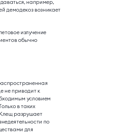
едаваться, например,
тей демодекоз возникает
летовое излучение
циентов обычно
 распространенная
е не приводит к
обходимым условием
олько в таких
. Клещ разрушает
знедеятельности по
ществами для