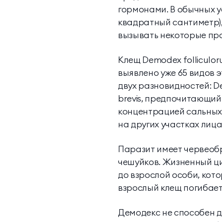
гормонами. В обычных ус
квадратный сантиметр),
вызывать некоторые пр
Клещ Demodex folliculor
выявлено уже 65 видов 
двух разновидностей: D
brevis, предпочитающий
концентрацией сальных ж
на других участках лица
Паразит имеет червеобр
чешуйков. Жизненный ци
до взрослой особи, кот
взрослый клещ погибает
Демодекс не способен д