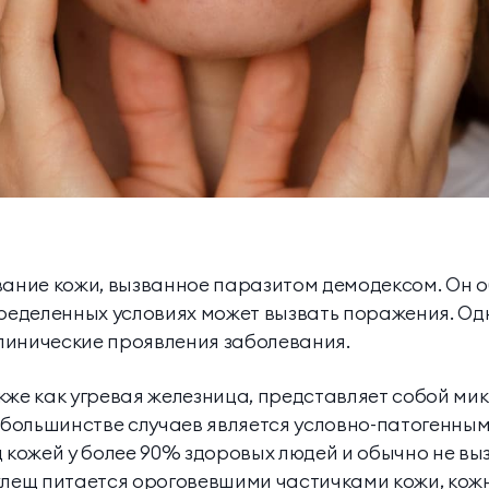
вание кожи, вызванное паразитом демодексом. Он о
пределенных условиях может вызвать поражения. Од
линические проявления заболевания.
кже как угревая железница, представляет собой м
в большинстве случаев является условно-патогенны
д кожей у более 90% здоровых людей и обычно не вы
клещ питается ороговевшими частичками кожи, кож