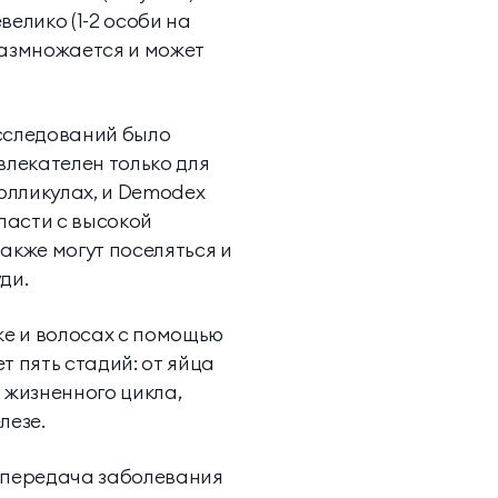
елико (1-2 особи на
размножается и может
исследований было
влекателен только для
фолликулах, и Demodex
ласти с высокой
также могут поселяться и
ди.
же и волосах с помощью
т пять стадий: от яйца
 жизненного цикла,
лезе.
и передача заболевания