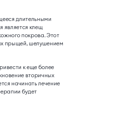
ющееся длительными
я является клещ
кожного покрова. Этот
ых прыщей, шелушением
ривести к еще более
икновение вторичных
ется начинать лечение
терапии будет