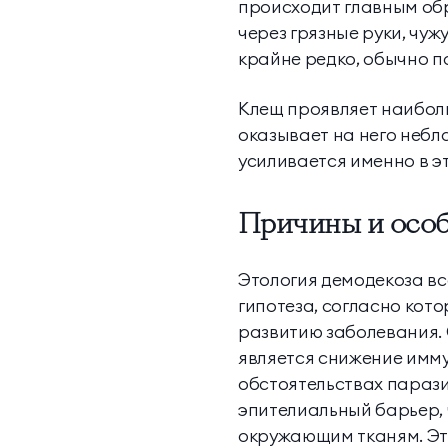
происходит главным обр
через грязные руки, чуж
крайне редко, обычно по
Клещ проявляет наиболь
оказывает на него небл
усиливается именно в э
Причины и особ
Этология демодекоза вс
гипотеза, согласно кото
развитию заболевания. 
является снижение имму
обстоятельствах парази
эпителиальный барьер, 
окружающим тканям. Эт