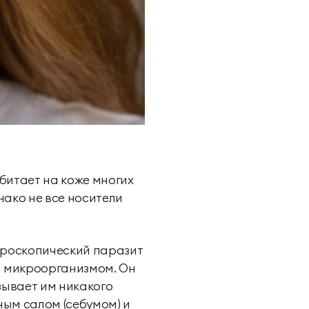
битает на коже многих
нако не все носители
икроскопический паразит
м микроорганизмом. Он
зывает им никакого
ным салом (себумом) и