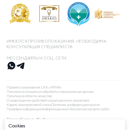
ИМЕЮТСЯ ПРОТИВОПОКАЗАНИЯ. НЕОБХОДИМА
КОНСУЛЬТАЦИЯ СПЕЦИАЛИСТА
МЕССЕНДЖЕРЫ И СОЦ. СЕТИ
ТЕЛЕФОН ДЛЯ СВЯЗИ
8 800 500 13 28
Правила проживания СКК «МРИЯ»
ДОПОЛНИТЕЛЬНЫЙ ТЕЛЕФОН ДЛЯ СВЯЗИ
Политика в отношении обработки персональных данных
Политика в области качества
+74991107964
О недопущении действий коррупционного характера
Кодекс корпоративной этики
Политика конфиденциальности
МЕССЕНДЖЕРЫ И СОЦ. СЕТИ
Правовая информация
Информационная безопасность
Карта сайта
Разработка
Cookies
EMAIL ДЛЯ ВОПРОСОВ И ПОЖЕЛАНИЙ