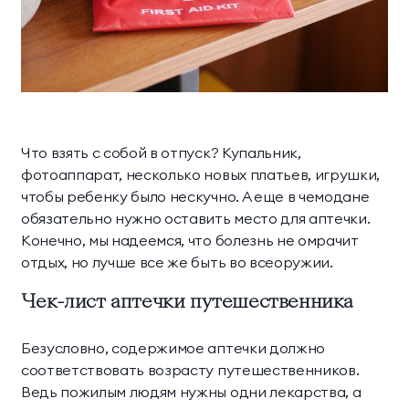
Научная деятельность
Делюкс Прайм
Коннект Делюкс
Классические
Комплексная
О комплексе
Прайм
программы
диагностика
Пентхаус
Супериор Люкс
Контакты
Инфузионные
Экспресс-программы
коктейли
Апартаменты
Что взять с собой в отпуск? Купальник,
МЕССЕНДЖЕРЫ И СОЦ. СЕТИ
фотоаппарат, несколько новых платьев, игрушки,
Апартаменты «Имение
SPA-апартаменты
чтобы ребенку было нескучно. А еще в чемодане
Сёгуна»
обязательно нужно оставить место для аптечки.
Конечно, мы надеемся, что болезнь не омрачит
Виллы
отдых, но лучше все же быть во всеоружии.
Чек-лист аптечки путешественника
Императорские виллы
Президентские виллы
Семейные виллы
Безусловно, содержимое аптечки должно
соответствовать возрасту путешественников.
Ведь пожилым людям нужны одни лекарства, а
Винные виллы