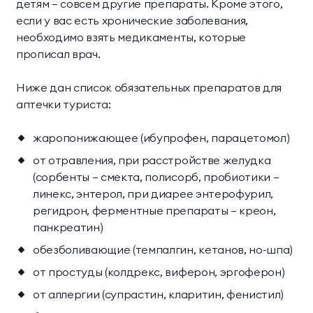
детям – совсем другие препараты. Кроме этого,
если у вас есть хронические заболевания,
Президентские
Семейные винные
необходимо взять медикаменты, которые
винные виллы
виллы
прописал врач.
Ниже дан список обязательных препаратов для
аптечки туриста:
жаропонижающее (ибупрофен, парацетомол)
от отравления, при расстройстве желудка
(сорбенты – смекта, полисорб, пробиотики –
линекс, энтерол, при диарее энтерофурил,
регидрон, ферментные препараты – креон,
панкреатин)
обезболивающие (темпалгин, кетанов, но-шпа)
от простуды (колдрекс, виферон, эргоферон)
от аллергии (супрастин, кларитин, фенистил)