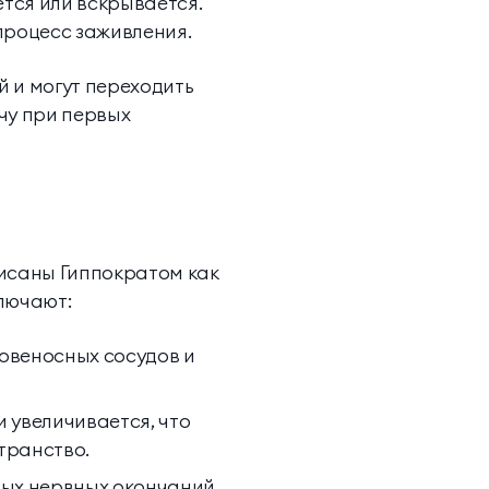
тся или вскрывается.
процесс заживления.
 и могут переходить
чу при первых
писаны Гиппократом как
лючают:
овеносных сосудов и
 увеличивается, что
транство.
ных нервных окончаний