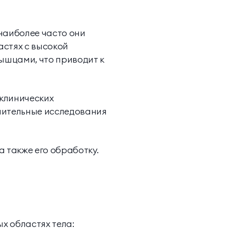
 наиболее часто они
астях с высокой
ышцами, что приводит к
 клинических
нительные исследования
 также его обработку.
х областях тела: