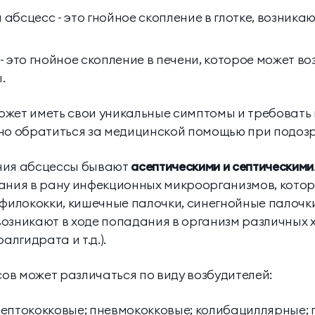
бсцесс - это гнойное скопление в глотке, возника
 это гнойное скопление в печени, которое может воз
.
ожет иметь свои уникальные симптомы и требовать
но обратиться за медицинской помощью при подозр
ния абсцессы бывают
асептическими и септическими
дания в рану инфекционных микроорганизмов, кото
филококки, кишечные палочки, синегнойные палочки и
озникают в ходе попадания в организм различных 
алгидрата и т.д.).
в может различаться по виду возбудителей:
ептококковые; пневмококковые; колибациллярные; 