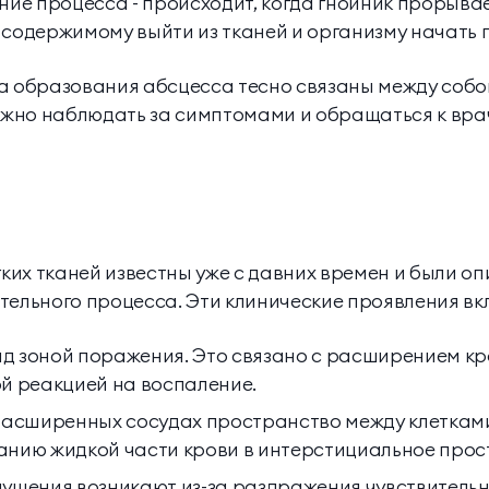
ние процесса - происходит, когда гнойник прорывае
 содержимому выйти из тканей и организму начать 
а образования абсцесса тесно связаны между собой
важно наблюдать за симптомами и обращаться к вра
их тканей известны уже с давних времен и были о
тельного процесса. Эти клинические проявления вк
д зоной поражения. Это связано с расширением кр
ой реакцией на воспаление.
 расширенных сосудах пространство между клетками
анию жидкой части крови в интерстициальное прос
щущения возникают из-за раздражения чувствитель