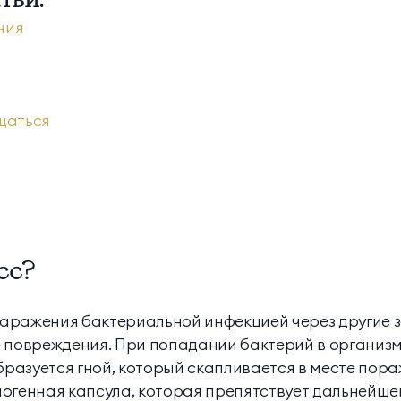
ния
Апартаменты
Подробнее
Апартаменты «Имение
SPA-апартаменты
Сёгуна»
щаться
Классические
Комплексная
программы
диагностика
Виллы
Экспресс-программы
Императорские виллы
Президентские виллы
сс?
Винные виллы
 заражения бактериальной инфекцией через другие 
Президентские винные
Семейные винные
е повреждения. При попадании бактерий в организ
виллы
виллы
бразуется гной, который скапливается в месте пора
иогенная капсула, которая препятствует дальней