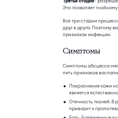
Третья стадия
- разреше
Это позволяет гнойному
Все три стадии процесс
друг в друга. Поэтому 
признаках инфекции.
Симптомы
Симптомы абсцесса мягк
пять признаков воспали
Покраснение кожи на
является естественн
Отечность тканей. В
приводит к пропотев
Боль. Болезненные о