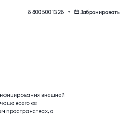
8 800 500 13 28
Забронировать
МЕССЕНДЖЕРЫ И СОЦ.
Бронирование в один клик
СЕТИ
Программа лояльности
EMAIL ДЛЯ ВОПРОСОВ И
ПОЖЕЛАНИЙ
Шарм Делюкс
info@mriyaresort.com
е инфицирования внешней
 чаще всего ее
Коннект Делюкс
ом пространствах, а
Коннект Делюкс Прайм