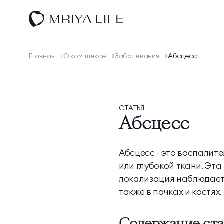
Оздоровление
Размещение
Главная
О комплексе
Заболевания
Абсцесс
Спа
Спорт и активный отдых
СТАТЬЯ
Абсцесс
Ресторан КОСМО
Тематические парки
Абсцесс - это воспалит
или глубокой ткани. Эта
Эксперты
локализация наблюдаетс
также в почках и костях.
Научная деятельность
Содержание ста
О комплексе