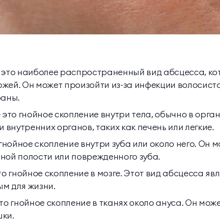
 это наиболее распространенный вид абсцесса, ко
кожей. Он может произойти из-за инфекции волосист
раны.
 это гнойное скопление внутри тела, обычно в орга
и внутренних органов, таких как печень или легкие.
 гнойное скопление внутри зуба или около него. Он м
ной полости или поврежденного зуба.
то гнойное скопление в мозге. Этот вид абсцесса яв
м для жизни.
то гнойное скопление в тканях около ануса. Он може
ки.