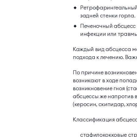
Ретрофарингеальный а
задней стенки горла.
Печеночный абсцесс -
инфекции или травмы
Каждый вид абсцесса м
подхода к лечению. Важ
По причине возникнове
возникают в ходе попа
возникновение гноя (ста
абсцессы же напротив в
(керосин, скипидар, хлор
Классификация абсцессо
стафилококковые стр