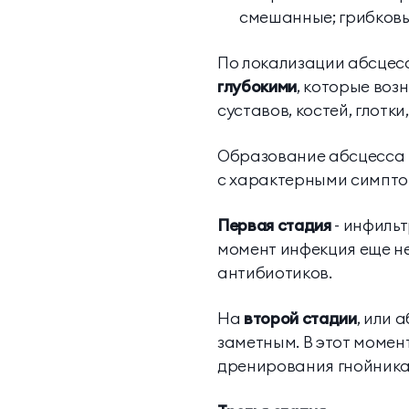
смешанные; грибковые
По локализации абсце
глубокими
, которые воз
суставов, костей, глотки,
Образование абсцесса -
с характерными симптом
Первая стадия
- инфильт
момент инфекция еще н
антибиотиков.
На
второй стадии
, или 
заметным. В этот момен
дренирования гнойника