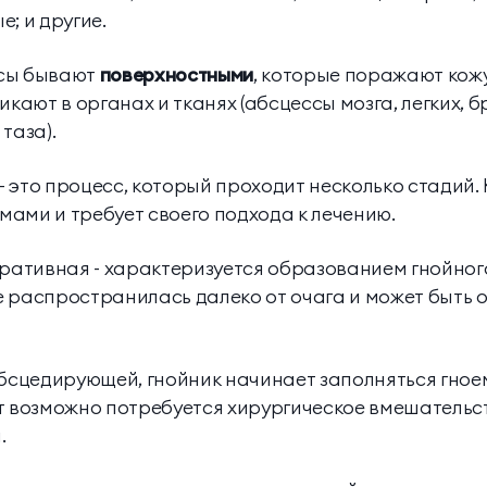
; и другие.
ссы бывают
поверхностными
, которые поражают кожу
никают в органах и тканях (абсцессы мозга, легких,
 таза).
 это процесс, который проходит несколько стадий.
ами и требует своего подхода к лечению.
ративная - характеризуется образованием гнойного 
е распространилась далеко от очага и может быть
абсцедирующей, гнойник начинает заполняться гное
т возможно потребуется хирургическое вмешательст
.