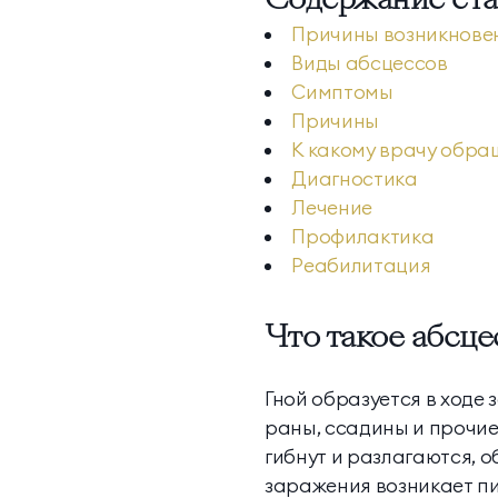
Причины возникнове
Контакты
Виды абсцессов
Симптомы
Причины
МЕССЕНДЖЕРЫ И СОЦ. СЕТИ
К какому врачу обра
Диагностика
Лечение
Профилактика
Реабилитация
Что такое абсце
Гной образуется в ходе
раны, ссадины и прочи
гибнут и разлагаются, о
заражения возникает п