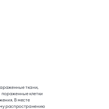
Инфузионные коктейли
Семейные виллы
зараженные ткани,
м пораженные клетки
жения. В месте
шему распространению