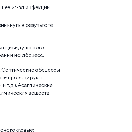
ющее из-за инфекции
никнуть в результате
 индивидуального
ении на абсцесс.
. Септические абсцессы
рые провоцируют
 т.д.). Асептические
химических веществ
гонококковые;