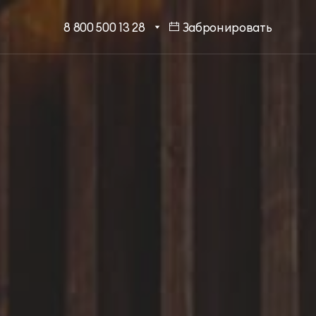
8 800 500 13 28
Забронировать
МЕССЕНДЖЕРЫ И СОЦ.
Бронирование в один клик
СЕТИ
Программа лояльности
EMAIL ДЛЯ ВОПРОСОВ И
ПОЖЕЛАНИЙ
Шарм Делюкс
info@mriyaresort.com
Коннект Делюкс
Коннект Делюкс Прайм