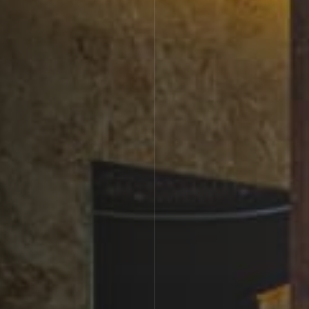
Апартаменты
Подробнее
Апартаменты «Имение
SPA-апартаменты
Сёгуна»
Классические
Комплексная
программы
диагностика
Виллы
Экспресс-программы
Императорские виллы
Президентские виллы
Винные виллы
Президентские винные
Семейные винные
виллы
виллы