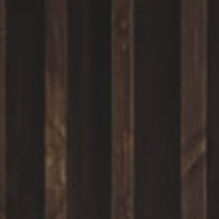
Инфузионные коктейли
Семейные виллы