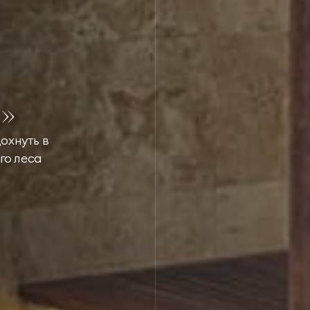
»
охнуть в
го леса